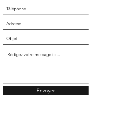
Envoyer
Zac Des Longeray, Boreal 1
74370 Annecy Metz-Tessy