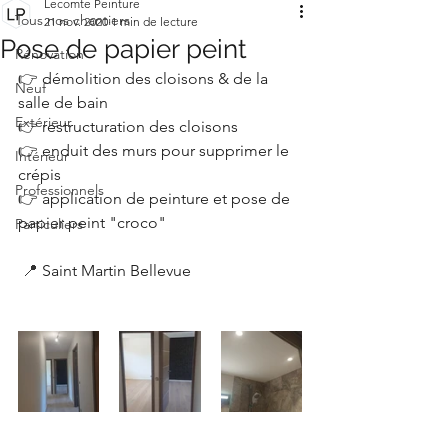
Lecomte Peinture
Tous nos chantiers
21 nov. 2020
1 min de lecture
Pose de papier peint
Rénovation
👉
 démolition des cloisons & de la 
Neuf
salle de bain 
Extérieur
👉
 restructuration des cloisons 
👉
 enduit des murs pour supprimer le 
Intérieur
crépis
Professionnels
👉
 application de peinture et pose de 
papier peint "croco"
Particuliers
📍 
Saint Martin Bellevue