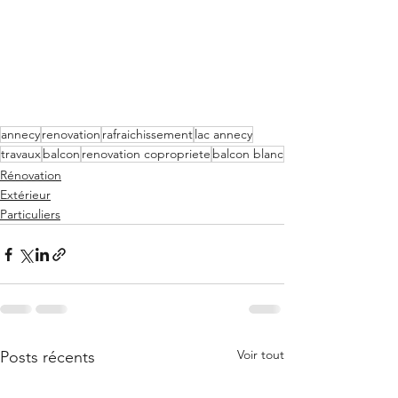
annecy
renovation
rafraichissement
lac annecy
travaux
balcon
renovation copropriete
balcon blanc
Rénovation
Extérieur
Particuliers
Voir tout
Posts récents