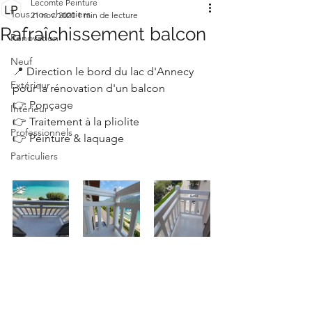
Lecomte Peinture
Tous nos chantiers
21 nov. 2020
1 min de lecture
Rafraîchissement balcon
Rénovation
Neuf
📍 
Direction le bord du lac d'Annecy 
Extérieur
pour la rénovation d'un balcon
👉 
Ponçage
Intérieur
👉 
Traitement à la pliolite 
Professionnels
👉 
Peinture & laquage 
Particuliers