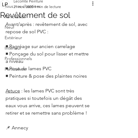
Lecomte Peinture
Tous nos chantiers
21 nov. 2020
1 min de lecture
Revêtement de sol
Rénovation
Avant/après : revêtement de sol, avec 
Neuf
repose de sol PVC :
Extérieur
◾️ 
Ragréage sur ancien carrelage
Intérieur
◾️ 
Ponçage du sol pour lisser et mettre 
Professionnels
à niveau
◾️ 
Pose de lames PVC
Particuliers
◾️ 
Peinture & pose des plaintes noires
Astuce
 : les lames PVC sont très 
pratiques si toutefois un dégât des 
eaux vous arrive, ces lames peuvent se 
retirer et se remettre sans problème !
📌 
Annecy