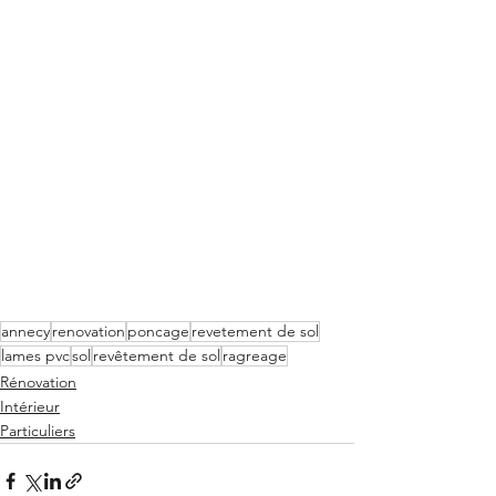
annecy
renovation
poncage
revetement de sol
lames pvc
sol
revêtement de sol
ragreage
Rénovation
Intérieur
Particuliers