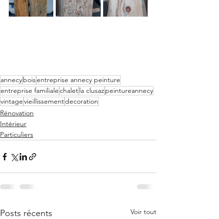
annecy
bois
entreprise annecy peinture
entreprise familiale
chalet
la clusaz
peintureannecy
vintage
vieillissement
decoration
Rénovation
Intérieur
Particuliers
Voir tout
Posts récents