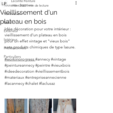
Lecomte Peinture
Tous nos chantiers
6 févr. 2022
1 min de lecture
Vieillissement d'un
Rénovation
plateau en bois
Neuf
Idée décoration pour votre intérieur : 
Extérieur
vieillissement d'un plateau en bois 
Intérieur
pour un effet vintage et "vieux bois"  
sans produits chimiques de type lasure.
Professionnels
Particuliers
#workinprogress
#annecy
#vintage
#peintureannecy
#peintre
#vieuxbois
#ideedecoration
#vieillissementbois
#materiaux
#entrepriseannecienne
#lacannecy
#chalet
#laclusaz