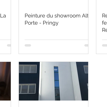
 La
Peinture du showroom Alta
R
Porte - Pringy
fe
R