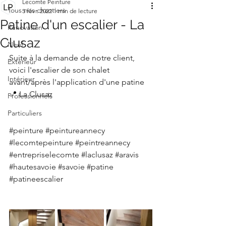
Lecomte Peinture
Tous nos chantiers
5 févr. 2022
1 min de lecture
Patine d'un escalier - La
Rénovation
Clusaz
Neuf
Suite à la demande de notre client, 
Extérieur
voici l'escalier de son chalet 
Intérieur
avant/après l'application d'une patine 
📍 La Clusaz 
Professionnels
Particuliers
#peinture
#peintureannecy
#lecomtepeinture
#peintreannecy
#entrepriselecomte
#laclusaz
#aravis
#hautesavoie
#savoie
#patine
#patineescalier