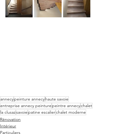
annecy
peinture annecy
haute savoie
entreprise annecy peinture
peintre annecy
chalet
la clusaz
savoie
patine escalier
chalet moderne
Rénovation
Intérieur
Particuliers